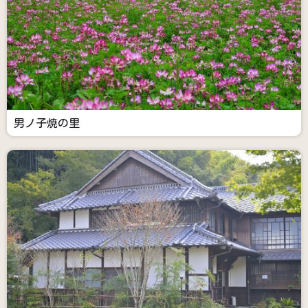
男ノ子焼の里