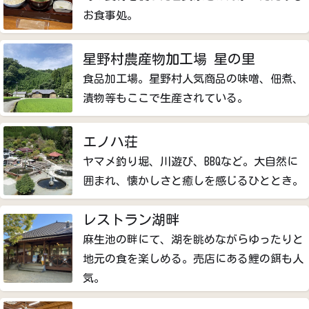
お食事処。
星野村農産物加工場 星の里
食品加工場。星野村人気商品の味噌、佃煮、
漬物等もここで生産されている。
エノハ荘
ヤマメ釣り堀、川遊び、BBQなど。大自然に
囲まれ、懐かしさと癒しを感じるひととき。
レストラン湖畔
麻生池の畔にて、湖を眺めながらゆったりと
地元の食を楽しめる。売店にある鯉の餌も人
気。