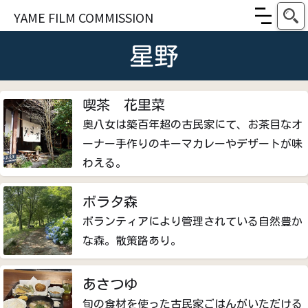
YAME FILM COMMISSION
星野
喫茶 花里菜
奥八女は築百年超の古民家にて、お茶目なオ
ーナー手作りのキーマカレーやデザートが味
わえる。
ボラタ森
ボランティアにより管理されている自然豊か
な森。散策路あり。
あさつゆ
旬の食材を使った古民家ごはんがいただける