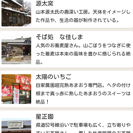
源太窯
山本源太氏の趣深い工房。天体をイメージし
た作品や、生活の器が制作されている。
そば処 な佳しま
人気のお蕎麦屋さん。山ごぼうをつなぎに使
った蕎麦は本来の風味を豊かに感じられる絶
品。
太陽のいちご
自家農園超完熟あまおう専門店。ヘタの付け
根まで真っ赤に熟したあまおうのスイーツは
絶品！
星正園
県道52号線沿いで駐車場も広く、立ち寄りや