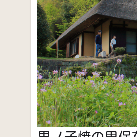
男ノ子焼の里保